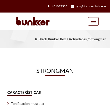
651027533
gym@focusevolution.es
Toggle
navigation
Black Bunker Box / Actividades / Strongman
STRONGMAN
CARACTERÍSTICAS
Tonificación muscular