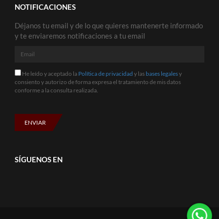
NOTIFICACIONES
Déjanos tu email y de lo que quieres mantenerte informado
y te enviaremos notificaciones a tu email
Email
He
He leído y aceptado la
Política de privacidad
y las
bases legales
y
leído
consiento y autorizo de forma expresa el tratamiento de mis datos
y
conforme a la consulta realizada.
aceptado
la
Política
de
ENVIAR
privacidad
y
las
bases
SÍGUENOS EN
legales
y
consiento
y
autorizo
de
forma