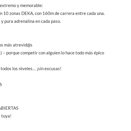
s extremo y memorable:
da en 10 zonas DEKA, con 160m de carrera entre cada una.
a y pura adrenalina en cada paso.
los más atrevid@s
) – porque competir con alguien lo hace todo más épico
todos los niveles… ¡sin excusas!
6
ABIERTAS
a tuya!