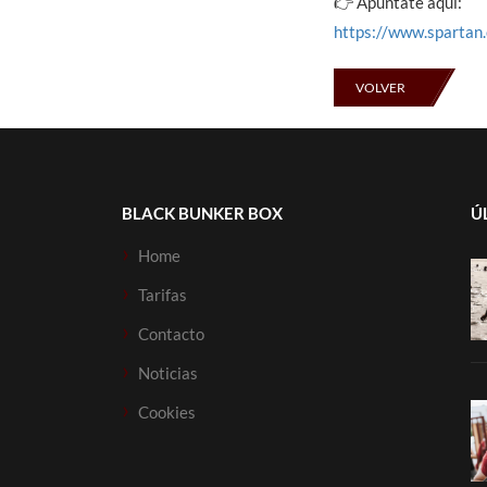
👉 Apúntate aquí:
https://www.spartan
VOLVER
BLACK BUNKER BOX
Ú
Home
Tarifas
Contacto
Noticias
Cookies