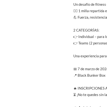
Un desafío de fitnes
🏃‍♂️ 1 milla reparti
💪 Fuerza, resistenci
2 CATEGORÍAS:
👉 Individual – para 
👉 Teams (2 personas
Una experiencia para 
📅 7 de marzo de 202
📍 Black Bunker Box
🔥 INSCRIPCIONES 
⏳ ¡No te quedes sin l