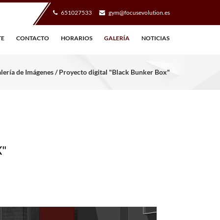
651027533
gym@focusevolution.es
TE
CONTACTO
HORARIOS
GALERÍA
NOTICIAS
ería de Imágenes / Proyecto digital "Black Bunker Box"
X"